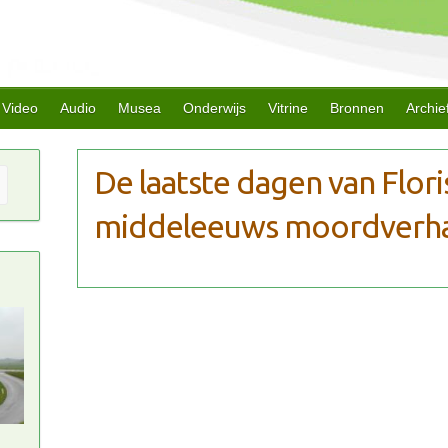
Video
Audio
Musea
Onderwijs
Vitrine
Bronnen
Archie