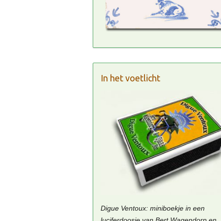
In het voetlicht
Digue Ventoux: miniboekje in een
luciferdoosje van Bert Wagendorp en