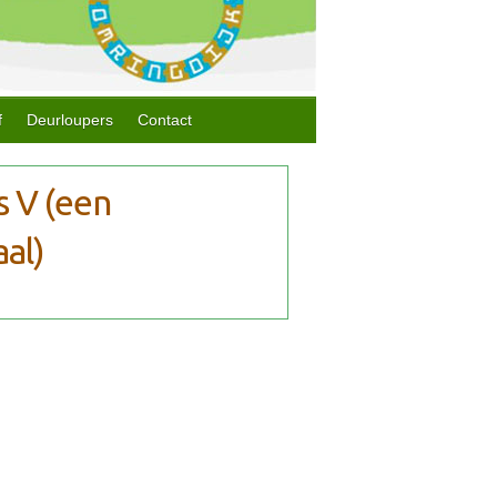
f
Deurloupers
Contact