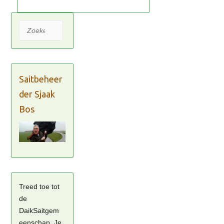
Zoeken
Saitbeheer
der Sjaak
Bos
Treed toe tot
de
DaikSaitgem
eenschap. Je