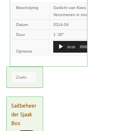
Beschrijving
Gedicht van Kees Kraakman (2000) gelez
Verschenen in
noord-holland in honderd2
Datum
2014-04
Duur
1′ 30″
Audiospeler
00:00
Opname
Zoeken
Saitbeheer
der Sjaak
Bos