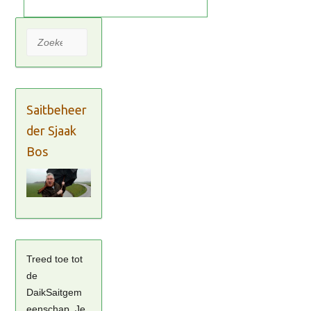
Zoeken
Saitbeheer
der Sjaak
Bos
Treed toe tot
de
DaikSaitgem
eenschap. Je